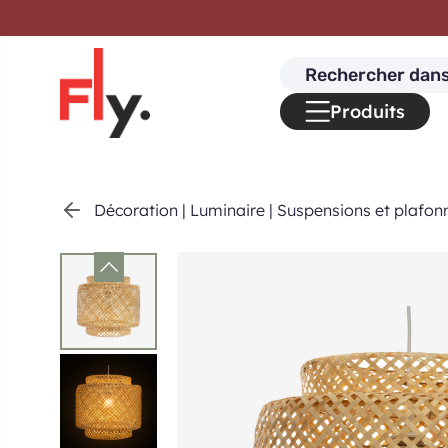
Passer au contenu
Search
for:
Produits
Décoration
|
Luminaire
|
Suspensions et plafonn