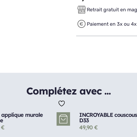
Retrait gratuit en ma
Paiement en 3x ou 4x
Complétez avec ...
 applique murale
INCROYABLE couscous
ée
D33
0
€
49,90
€