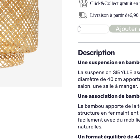
Click&Collect gratuit en
Livraison à partir de
6,90
Ajouter 
quantité
de
SIBYLLE
suspension
bambou
Description
Une suspension en bambo
La suspension SIBYLLE ass
diamètre de 40 cm apport
salon, une salle à manger
Une association de bamb
Le bambou apporte de la t
structure en fer maintient
facilement avec du mobilier
naturelles.
Un format équilibré de 4