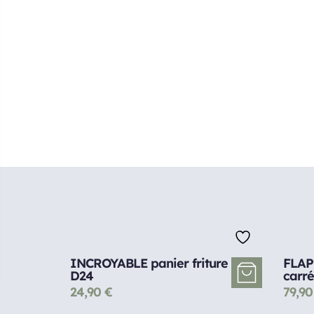
INCROYABLE panier friture
FLAP
D24
carr
24,90
€
79,9