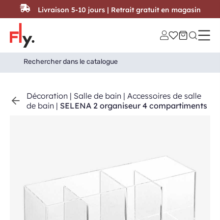
Passer au contenu
Livraison 5-10 jours | Retrait gratuit en magasin
Search
Search Button
for:
Décoration
|
Salle de bain
|
Accessoires de salle
de bain
|
SELENA 2 organiseur 4 compartiments