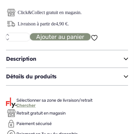
Click&Collect gratuit en magasin.
Livraison à partir de
4,90
€
.
Ajouter au panier
quantité
de
SELENA
2
organiseur
Description
4
compartiments
Détails du produits
Sélectionner sa zone de livraison/retrait
Chercher
Retrait gratuit en magasin
Paiement sécurisé