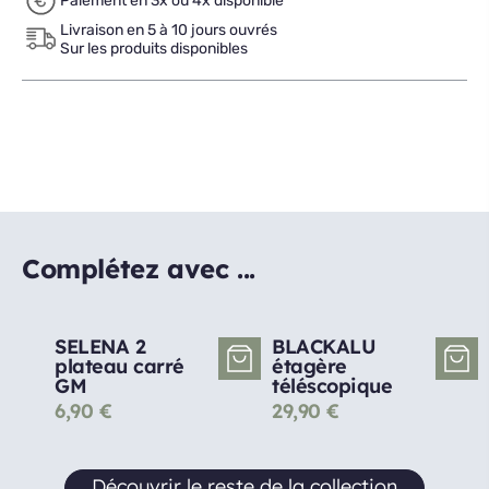
Paiement en 3x ou 4x disponible
Livraison en 5 à 10 jours ouvrés
Sur les produits disponibles
Complétez avec ...
SELENA 2
BLACKALU
plateau carré
étagère
GM
téléscopique
6,90
€
29,90
€
Découvrir le reste de la collection