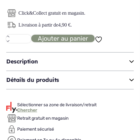
Click&Collect gratuit en magasin.
Livraison à partir de
4,90
€
.
Ajouter au panier
quantité
de
SELENA
2
plateau
Description
carré
GM
Détails du produits
Sélectionner sa zone de livraison/retrait
Chercher
Retrait gratuit en magasin
Paiement sécurisé