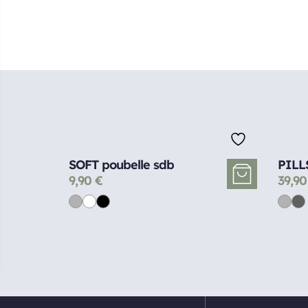
SOFT poubelle sdb
PILLS
9,90
€
39,9