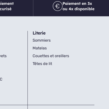
aiement
Paiement en 3x
curisé
ou 4x disponible
Literie
Sommiers
Matelas
vets
Couettes et oreillers
Têtes de lit
IC