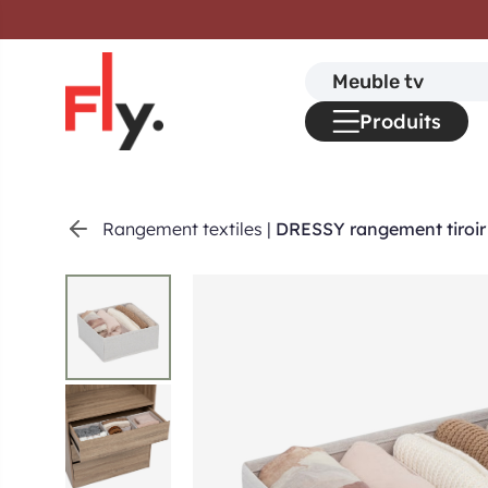
Passer au contenu
Search
for:
Produits
Rangement textiles
|
DRESSY rangement tiroi