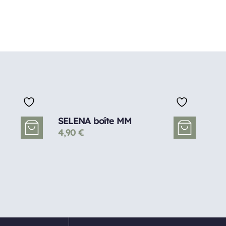
SELENA boîte MM
4,90
€