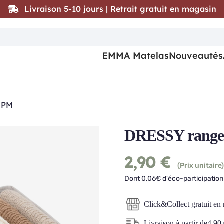
Livraison 5-10 jours | Retrait gratuit en magasin
EMMA Matelas
Nouveautés
r PM
DRESSY rangem
2,90
€
(Prix unitaire)
Dont 0,06€ d'éco-participation 
Click&Collect gratuit en
Livraison à partir de
4,90