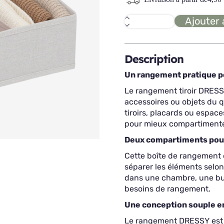
Ajouter 
quantité
de
DRESSY
rangement
tiroir
Description
PM
Un rangement pratique po
Le rangement tiroir DRESSY
accessoires ou objets du 
tiroirs, placards ou espac
pour mieux compartimenter
Deux compartiments pour
Cette boîte de rangement 
séparer les éléments selon 
dans une chambre, une bua
besoins de rangement.
Une conception souple e
Le rangement DRESSY est c