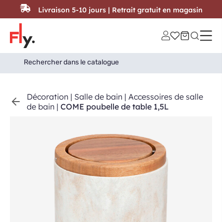
Passer au contenu
Livraison 5-10 jours | Retrait gratuit en magasin
Search
Search Button
for:
Décoration
|
Salle de bain
|
Accessoires de salle
de bain
|
COME poubelle de table 1,5L