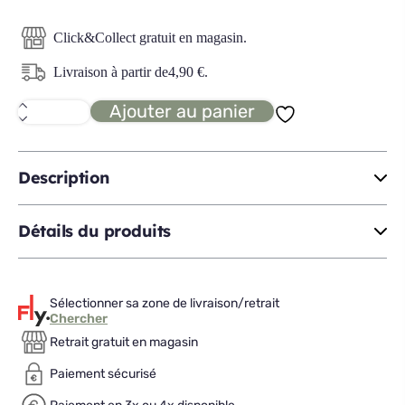
Click&Collect gratuit en magasin.
Livraison à partir de
4,90
€
.
Ajouter au panier
quantité
de
COME
poubelle
de
Description
table
1,5L
Détails du produits
Sélectionner sa zone de livraison/retrait
Chercher
Retrait gratuit en magasin
Paiement sécurisé