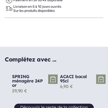
Paiement en 3x ou 4x disponible
Livraison en 5 à 10 jours ouvrés
Sur les produits disponibles
Complétez avec ...
SPRING
ACACI bocal
ménagère 24P
95cl
or
6,90
€
29,90
€
Découvrir le reste de la collection