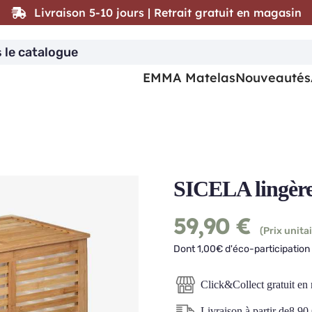
Livraison 5-10 jours | Retrait gratuit en magasin
EMMA Matelas
Nouveautés
SICELA lingère
59,90
€
(Prix unitai
Dont 1,00€ d'éco-participation 
Click&Collect gratuit en
Livraison à partir de
8,90