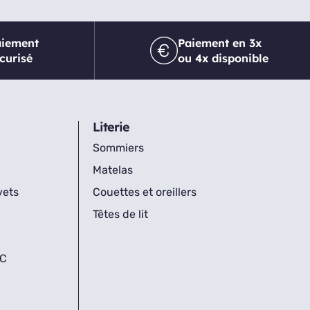
aiement
Paiement en 3x
curisé
ou 4x disponible
Literie
Sommiers
Matelas
vets
Couettes et oreillers
Têtes de lit
IC