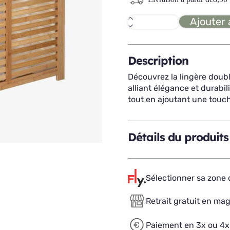
Ajouter 
quantité
de
SICELA
lingère
double
Description
Découvrez la lingère doub
alliant élégance et durabil
tout en ajoutant une touche
Détails du produits
Sélectionner sa zone d
Retrait gratuit en ma
Paiement en 3x ou 4x