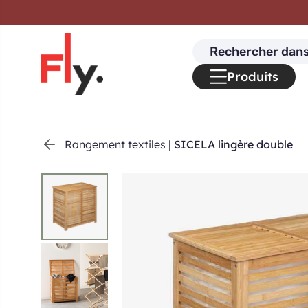
Passer au contenu
Search
for:
Produits
Rangement textiles
|
SICELA lingère double