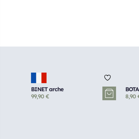
BINET arche
BOTA
99,90
€
8,90