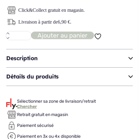
Click&Collect gratuit en magasin.
Livraison à partir de
6,90
€
.
Ajouter au panier
quantité
de
GAIA
Drap
housse
Description
160x200
Détails du produits
Sélectionner sa zone de livraison/retrait
Chercher
Retrait gratuit en magasin
Paiement sécurisé
Paiement en 3x ou 4x disponible