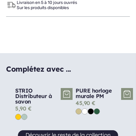
Livraison en 5 à 10 jours ouvrés
Sur les produits disponibles
Complétez avec ...
STRIO
PURE horloge
Distributeur à
murale PM
savon
45,90
€
5,90
€
Découvrir le reste de la collection