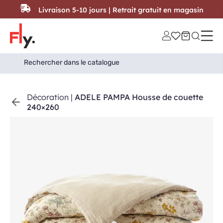
Passer au contenu
Livraison 5-10 jours | Retrait gratuit en magasin
Search
Search Button
for:
Décoration
|
ADELE PAMPA Housse de couette
240×260