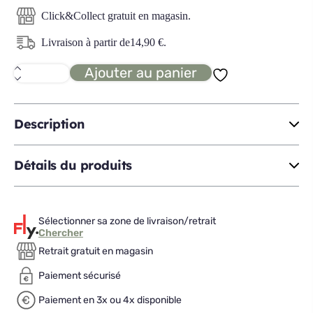
Click&Collect gratuit en magasin.
Livraison à partir de
14,90
€
.
Ajouter au panier
quantité
de
ADELE
PAMPA
Housse
Description
de
couette
240x260
Détails du produits
Sélectionner sa zone de livraison/retrait
Chercher
Retrait gratuit en magasin
Paiement sécurisé
Paiement en 3x ou 4x disponible