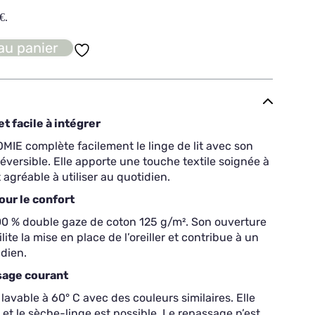
€
.
au panier
et facile à intégrer
ROMIE complète facilement le linge de lit avec son
 réversible. Elle apporte une touche textile soignée à
agréable à utiliser au quotidien.
ur le confort
0 % double gaze de coton 125 g/m². Son ouverture
lite la mise en place de l’oreiller et contribue à un
dien.
usage courant
t lavable à 60° C avec des couleurs similaires. Elle
t le sèche-linge est possible. Le repassage n’est