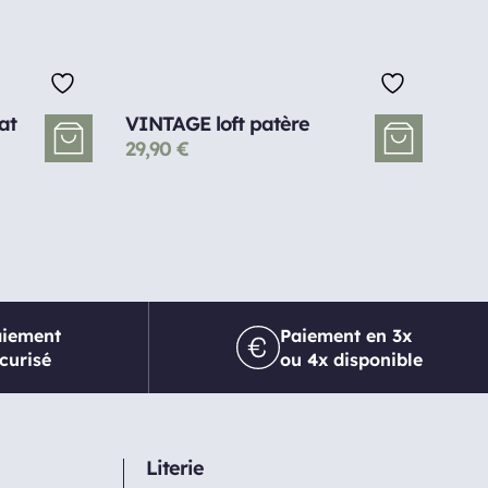
at
VINTAGE loft patère
29,90
€
aiement
Paiement en 3x
curisé
ou 4x disponible
Literie