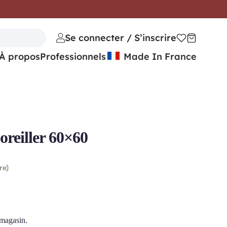
Se connecter / S’inscrire
À propos
Professionnels
Made In France
reiller 60×60
re)
 magasin.