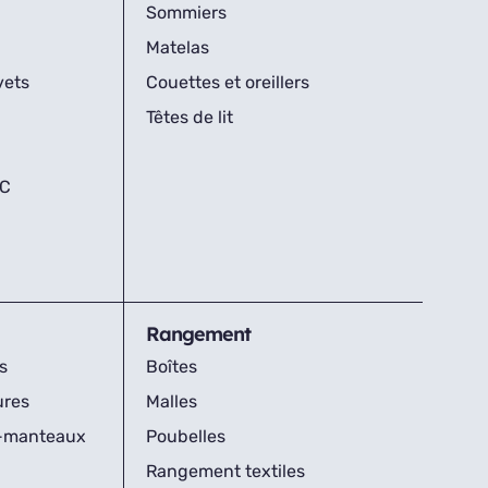
Sommiers
Matelas
vets
Couettes et oreillers
Têtes de lit
IC
Rangement
s
Boîtes
ures
Malles
s-manteaux
Poubelles
Rangement textiles