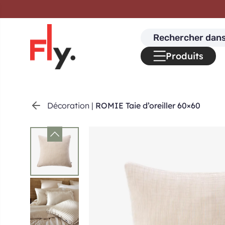
Passer au contenu
Search
for:
Produits
Décoration
|
ROMIE Taie d’oreiller 60×60