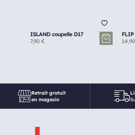
ISLAND coupelle D17
FLIP 
7,90
€
14,9
Retrait gratuit
L
en magasin
Su