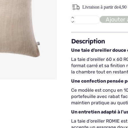
Livraison à partir de
4,90
Ajouter 
quantité
de
ROMIE
Taie
d'oreiller
Description
60x60
Une taie d’oreiller douce 
La taie d’oreiller 60 x 60 
format carré et sa finition
la chambre tout en restant 
Une confection pensée po
Ce modèle est conçu en 10
portefeuille avec rabat faci
maintien pratique au quoti
Un entretien adapté à l’
La taie d’oreiller ROMIE es
accepte un essorage doux e