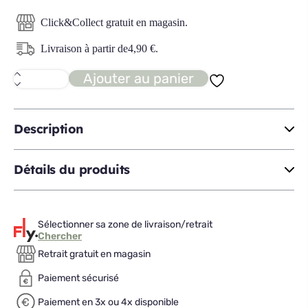
Click&Collect gratuit en magasin.
Livraison à partir de
4,90
€
.
Ajouter au panier
quantité
de
TRESSE
Set
de
Description
table
Détails du produits
Sélectionner sa zone de livraison/retrait
Chercher
Retrait gratuit en magasin
Paiement sécurisé
Paiement en 3x ou 4x disponible