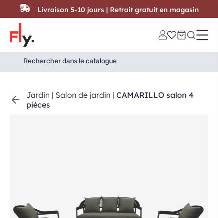
Passer au contenu
Livraison 5-10 jours | Retrait gratuit en magasin
Search
Search Button
for:
Jardin
|
Salon de jardin
|
CAMARILLO salon 4
pièces