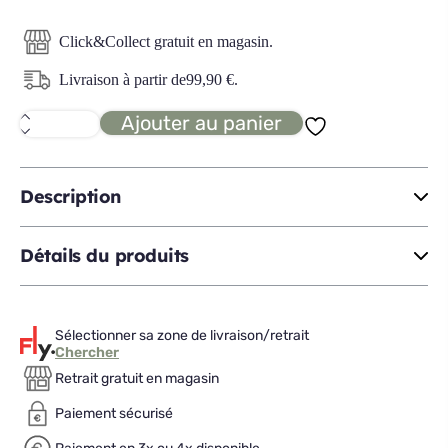
Click&Collect gratuit en magasin.
Livraison à partir de
99,90
€
.
Ajouter au panier
quantité
de
CAMARILLO
salon
4
Description
pièces
Détails du produits
Sélectionner sa zone de livraison/retrait
Chercher
Retrait gratuit en magasin
Paiement sécurisé