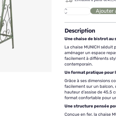
Ajouter 
quantité
de
SEDIA
Chaise
a
Description
bascule
Une chaise de bistrot au 
La chaise MUNICH séduit pa
aménager un espace repas c
facilement à différents sty
contemporain.
Un format pratique pour 
Grâce à ses dimensions com
facilement sur un balcon, 
hauteur d’assise de 45,5 c
format confortable pour u
Une structure pensée pou
Conçue en fer, la chaise 