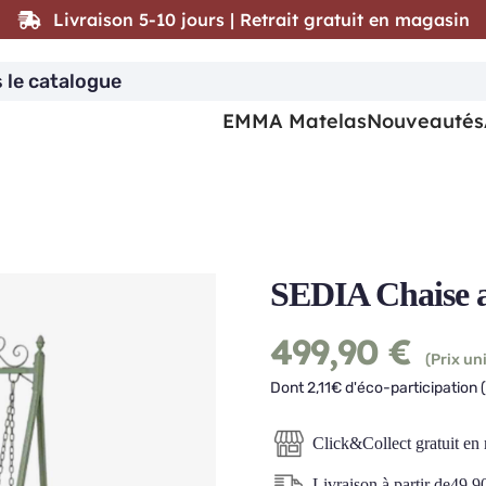
Livraison 5-10 jours | Retrait gratuit en magasin
EMMA Matelas
Nouveautés
SEDIA Chaise a
499,90
€
(Prix uni
Dont 2,11€ d'éco-participation 
Click&Collect gratuit en
Livraison à partir de
49,9