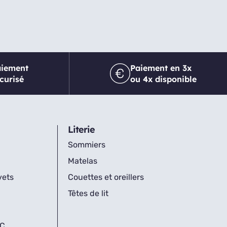
aiement
Paiement en 3x
curisé
ou 4x disponible
Literie
Sommiers
Matelas
vets
Couettes et oreillers
Têtes de lit
IC