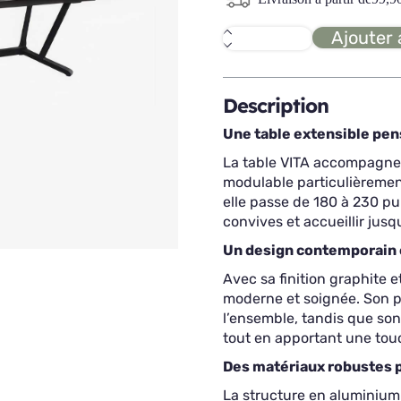
Ajouter 
quantité
de
VITA
Table
extensible
Description
Une table extensible pen
La table VITA accompagne 
modulable particulièrement
elle passe de 180 à 230 p
convives et accueillir jusq
Un design contemporain e
Avec sa finition graphite e
moderne et soignée. Son p
l’ensemble, tandis que so
tout en apportant une tou
Des matériaux robustes p
La structure en aluminium