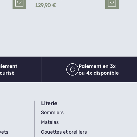
129,90
€
aiement
Paiement en 3x
curisé
ou 4x disponible
Literie
Sommiers
Matelas
vets
Couettes et oreillers