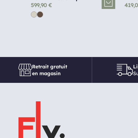
599,90
€
419,
Retrait gratuit
L
en magasin
Su