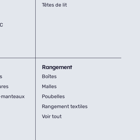
Têtes de lit
IC
Rangement
s
Boîtes
ures
Malles
s-manteaux
Poubelles
Rangement textiles
Voir tout