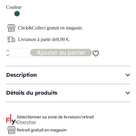
Couleur
Click&Collect gratuit en magasin.
Livraison à partir de
8,90
€
.
Ajouter au panier
quantité
de
POWEL
tabouret
bouclette
Description
Détails du produits
Sélectionner sa zone de livraison/retrait
Chercher
Retrait gratuit en magasin