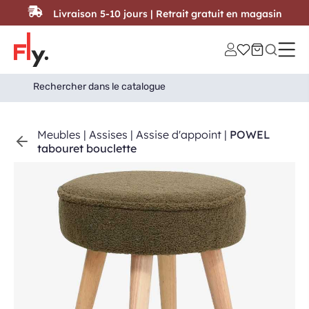
Passer au contenu
Livraison 5-10 jours | Retrait gratuit en magasin
Search
Search Button
for:
Meubles
|
Assises
|
Assise d'appoint
|
POWEL
tabouret bouclette