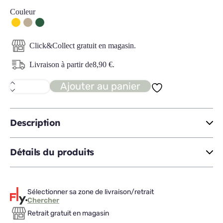
Couleur
Click&Collect gratuit en magasin.
Livraison à partir de
8,90
€
.
Ajouter au panier
quantité
de
POWEL
tabouret
velours
Description
côtelé
Détails du produits
Sélectionner sa zone de livraison/retrait
Chercher
Retrait gratuit en magasin