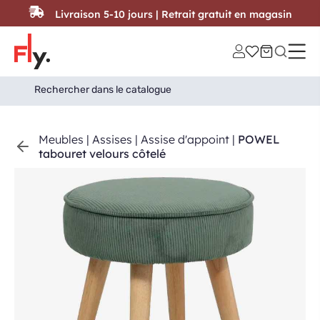
Passer au contenu
Livraison 5-10 jours | Retrait gratuit en magasin
Search
Search Button
for:
Meubles
|
Assises
|
Assise d'appoint
|
POWEL
tabouret velours côtelé