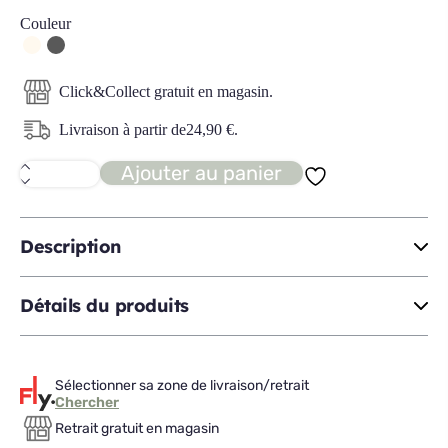
Couleur
Click&Collect gratuit en magasin.
Livraison à partir de
24,90
€
.
Ajouter au panier
quantité
de
PARILYS
chaise
fixes
Description
Détails du produits
Sélectionner sa zone de livraison/retrait
Chercher
Retrait gratuit en magasin