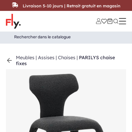
Passer au contenu
Livraison 5-10 jours | Retrait gratuit en magasin
Search
Search Button
for:
Meubles
|
Assises
|
Chaises
|
PARILYS chaise
fixes