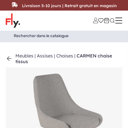
Passer au contenu
Livraison 5-10 jours | Retrait gratuit en magasin
Search
Search Button
for:
Meubles
|
Assises
|
Chaises
|
CARMEN chaise
tissus