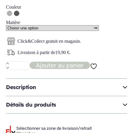
Couleur
Matière
Click&Collect gratuit en magasin.
Livraison à partir de
19,90
€
.
Ajouter au panier
quantité
de
CARMEN
chaise
tissus
Description
Détails du produits
Sélectionner sa zone de livraison/retrait