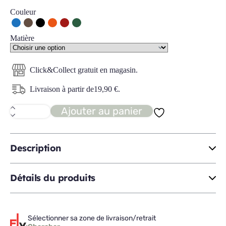
Couleur
Matière
Click&Collect gratuit en magasin.
Livraison à partir de
19,90
€
.
Ajouter au panier
quantité
de
CARMEN
chaise
velours
Description
Détails du produits
Sélectionner sa zone de livraison/retrait