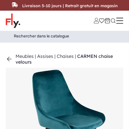
Passer au contenu
Livraison 5-10 jours | Retrait gratuit en magasin
Search
Search Button
for:
Meubles
|
Assises
|
Chaises
|
CARMEN chaise
velours