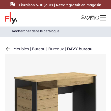
Passer au contenu
Livraison 5-10 jours | Retrait gratuit en magasin
Search
Search Button
for:
Meubles
|
Bureau
|
Bureaux
|
DAVY bureau