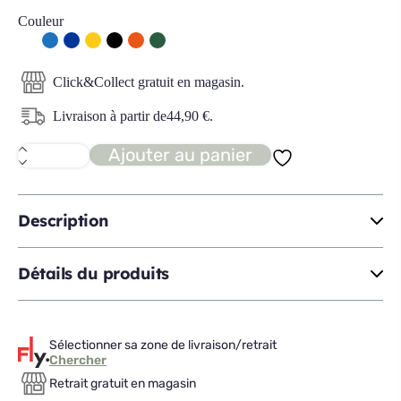
Couleur
Click&Collect gratuit en magasin.
Livraison à partir de
44,90
€
.
Ajouter au panier
quantité
de
HEAD
POINT
ftl
Description
de
bureau
Détails du produits
Sélectionner sa zone de livraison/retrait
Chercher
Retrait gratuit en magasin