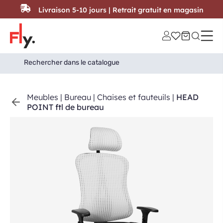
Passer au contenu
Livraison 5-10 jours | Retrait gratuit en magasin
Search
Search Button
for:
Meubles
|
Bureau
|
Chaises et fauteuils
|
HEAD
POINT ftl de bureau