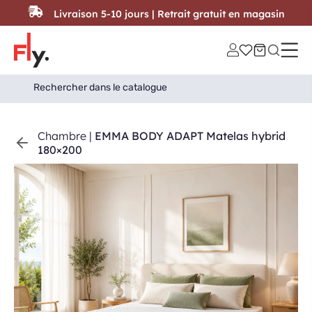
Passer au contenu
Livraison 5-10 jours | Retrait gratuit en magasin
Search
Search Button
for:
Chambre
|
EMMA BODY ADAPT Matelas hybrid
180×200