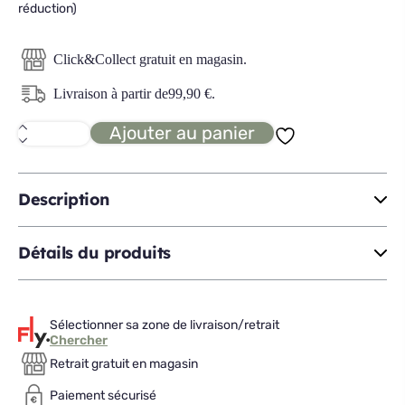
réduction)
Click&Collect gratuit en magasin.
Livraison à partir de
99,90
€
.
Ajouter au panier
quantité
de
EMMA
BODY
ADAPT
Description
Matelas
hybrid
180x200
Détails du produits
Sélectionner sa zone de livraison/retrait
Chercher
Retrait gratuit en magasin
Paiement sécurisé