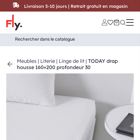
Passer au contenu
Livraison 5-10 jours | Retrait gratuit en magasin
Search
Search Button
for:
Meubles
|
Literie
|
Linge de lit
|
TODAY drap
housse 160×200 profondeur 30