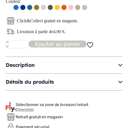
Couleur
Click&Collect gratuit en magasin.
Livraison à partir de
4,90
€
.
Ajouter au panier
quantité
de
TODAY
drap
housse
Description
160x200
profondeur
30
Détails du produits
Sélectionner sa zone de livraison/retrait
Chercher
Retrait gratuit en magasin
Paiement sécurisé