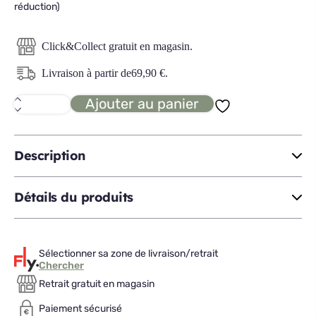
réduction)
Click&Collect gratuit en magasin.
Livraison à partir de
69,90
€
.
Ajouter au panier
quantité
de
EMMA
FOAM
Matelas
Description
à
mémoire
de
Détails du produits
formes
90x190
Sélectionner sa zone de livraison/retrait
Chercher
Retrait gratuit en magasin
Paiement sécurisé