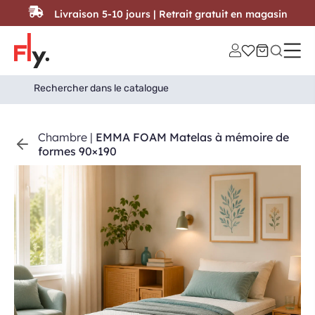
Passer au contenu
Livraison 5-10 jours | Retrait gratuit en magasin
Search
Search Button
for:
Chambre
|
EMMA FOAM Matelas à mémoire de
formes 90×190