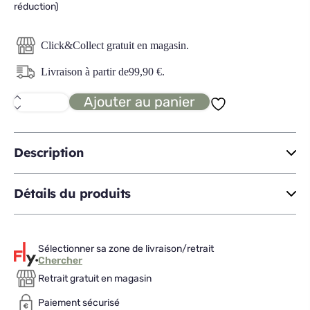
réduction)
Click&Collect gratuit en magasin.
Livraison à partir de
99,90
€
.
Ajouter au panier
quantité
de
EMMA
BODY
ADAPT
Description
Matelas
hybrid
140x200
Détails du produits
Sélectionner sa zone de livraison/retrait
Chercher
Retrait gratuit en magasin
Paiement sécurisé