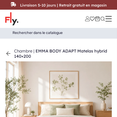
Passer au contenu
Livraison 5-10 jours | Retrait gratuit en magasin
Search
Search Button
for:
Chambre
|
EMMA BODY ADAPT Matelas hybrid
140×200