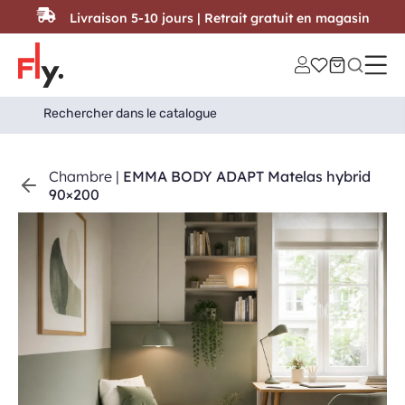
Passer au contenu
Livraison 5-10 jours | Retrait gratuit en magasin
Search
Search Button
for:
Chambre
|
EMMA BODY ADAPT Matelas hybrid
90×200