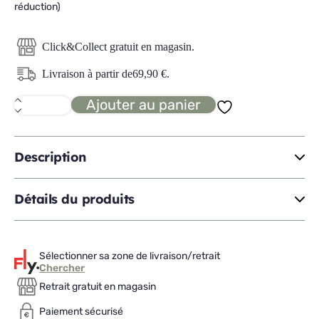
réduction)
Click&Collect gratuit en magasin.
Livraison à partir de
69,90
€
.
Ajouter au panier
quantité
de
EMMA
BODY
ADAPT
Description
Matelas
hybrid
90x200
Détails du produits
Sélectionner sa zone de livraison/retrait
Chercher
Retrait gratuit en magasin
Paiement sécurisé