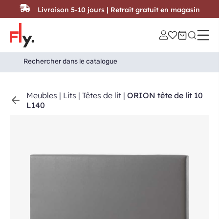
Passer au contenu
Livraison 5-10 jours | Retrait gratuit en magasin
Search
Search Button
for:
Meubles
|
Lits
|
Têtes de lit
|
ORION tête de lit 10
L140