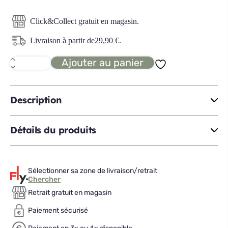
Click&Collect gratuit en magasin.
Livraison à partir de
29,90
€
.
Ajouter au panier
quantité
de
ORION
tête
de
Description
lit
10
L140
Détails du produits
Sélectionner sa zone de livraison/retrait
Chercher
Retrait gratuit en magasin
Paiement sécurisé