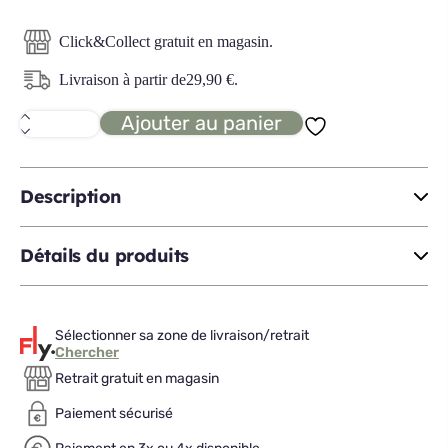
Click&Collect gratuit en magasin.
Livraison à partir de
29,90
€
.
Ajouter au panier
quantité
de
ORION
tête
de
Description
lit
10
L180
Détails du produits
Sélectionner sa zone de livraison/retrait
Chercher
Retrait gratuit en magasin
Paiement sécurisé