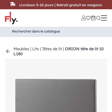
Passer au contenu
Livraison 5-10 jours | Retrait gratuit en magasin
Search
Search Button
for:
Meubles
|
Lits
|
Têtes de lit
|
ORION tête de lit 10
L180