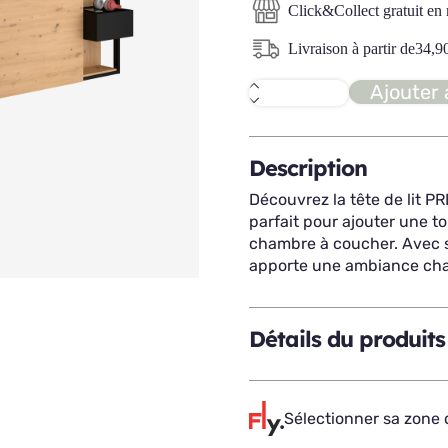
Click&Collect gratuit en
Livraison à partir de
34,9
Ajouter 
quantité
de
PRETTY
tête
de
Description
lit
140/160
Découvrez la tête de lit P
parfait pour ajouter une t
chambre à coucher. Avec so
apporte une ambiance chal
Détails du produits
Sélectionner sa zone d