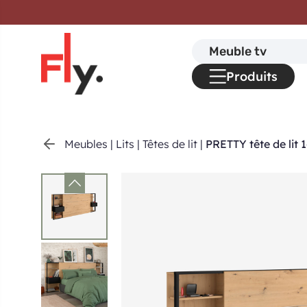
Passer au contenu
Search
for:
Produits
Meubles
|
Lits
|
Têtes de lit
|
PRETTY tête de lit 