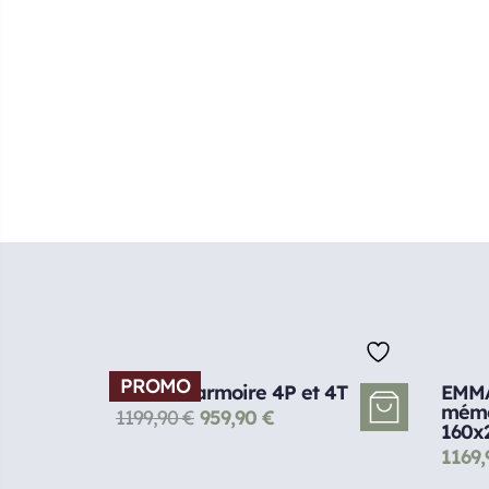
PROMO
FIAMMA armoire 4P et 4T
EMMA
mémo
1199,90
€
959,90
€
160x
1169