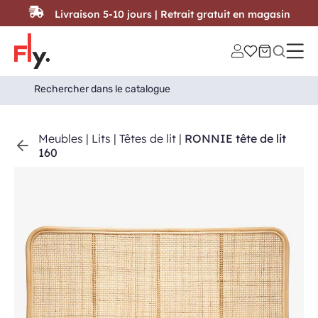
Passer au contenu
Livraison 5-10 jours | Retrait gratuit en magasin
Search
Search Button
for:
Meubles
|
Lits
|
Têtes de lit
|
RONNIE tête de lit
160