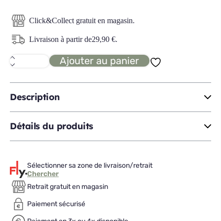
Click&Collect gratuit en magasin.
Livraison à partir de
29,90
€
.
Ajouter au panier
quantité
de
RONNIE
tête
de
Description
lit
160
Détails du produits
Sélectionner sa zone de livraison/retrait
Chercher
Retrait gratuit en magasin
Paiement sécurisé