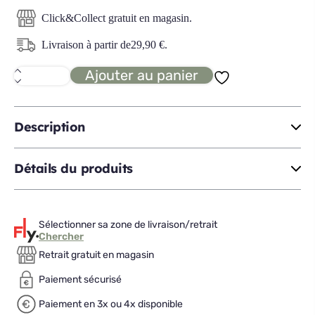
Click&Collect gratuit en magasin.
Livraison à partir de
29,90
€
.
Ajouter au panier
quantité
de
RAVY
lit
140x200
Description
Détails du produits
Sélectionner sa zone de livraison/retrait
Chercher
Retrait gratuit en magasin
Paiement sécurisé
Paiement en 3x ou 4x disponible