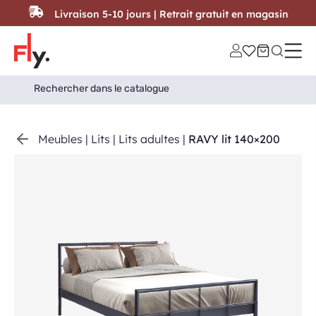
Passer au contenu
Livraison 5-10 jours | Retrait gratuit en magasin
Search
Search Button
for:
Meubles
|
Lits
|
Lits adultes
|
RAVY lit 140×200