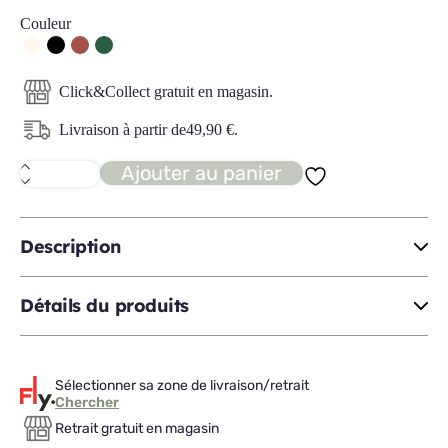
Couleur
Click&Collect gratuit en magasin.
Livraison à partir de
49,90
€
.
Ajouter au panier
quantité
de
MAGNETIK
bahut
4P
Description
Détails du produits
Sélectionner sa zone de livraison/retrait
Chercher
Retrait gratuit en magasin