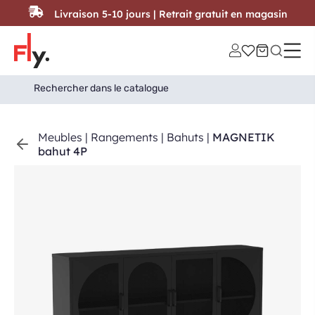
Passer au contenu
Livraison 5-10 jours | Retrait gratuit en magasin
Search
Search Button
for:
Meubles
|
Rangements
|
Bahuts
|
MAGNETIK
bahut 4P