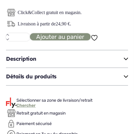
Click&Collect gratuit en magasin.
Livraison à partir de
24,90
€
.
Ajouter au panier
quantité
de
COLVA
console
2P
Description
Détails du produits
Sélectionner sa zone de livraison/retrait
Chercher
Retrait gratuit en magasin
Paiement sécurisé