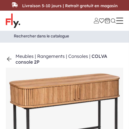
Passer au contenu
Livraison 5-10 jours | Retrait gratuit en magasin
Search
Search Button
for:
Meubles
|
Rangements
|
Consoles
|
COLVA
console 2P