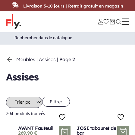
Passer au contenu
Livraison 5-10 jours | Retrait gratuit en magasin
Search
Search Button
for:
Meubles
|
Assises
|
Page 2
Assises
Filtrer
204 produits trouvés
AVANT Fauteuil
JOSI tabouret de
269,90
€
bar