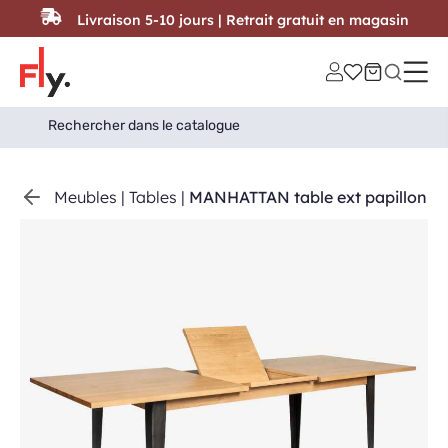
Passer au contenu
Livraison 5-10 jours | Retrait gratuit en magasin
Search
Search Button
for:
Meubles
|
Tables
|
MANHATTAN table ext papillon