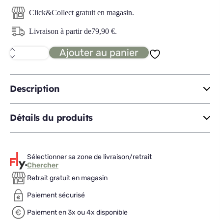
Click&Collect gratuit en magasin.
Livraison à partir de
79,90
€
.
Ajouter au panier
quantité
de
MANHATTAN
table
ext
Description
papillon
Détails du produits
Sélectionner sa zone de livraison/retrait
Chercher
Retrait gratuit en magasin
Paiement sécurisé
Paiement en 3x ou 4x disponible