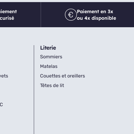
aiement
Paiement en 3x
curisé
ou 4x disponible
Literie
Sommiers
Matelas
vets
Couettes et oreillers
Têtes de lit
IC