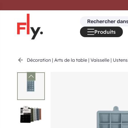
Passer au contenu
Search
for:
Produits
Décoration
|
Arts de la table
|
Vaisselle
|
Ustensi