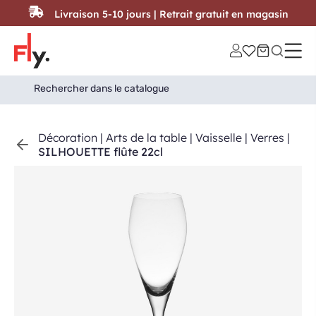
Passer au contenu
Livraison 5-10 jours | Retrait gratuit en magasin
Search
Search Button
for:
Décoration
|
Arts de la table
|
Vaisselle
|
Verres
|
SILHOUETTE flûte 22cl