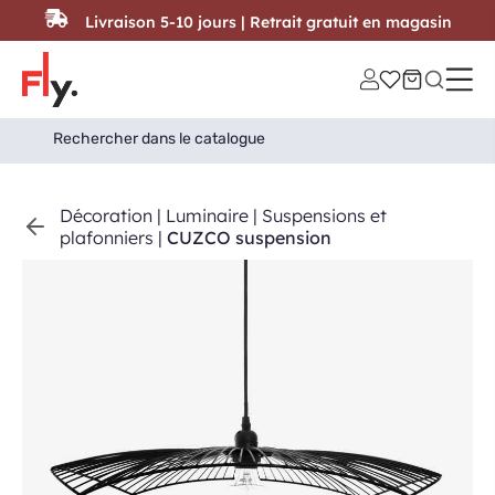
Passer au contenu
Livraison 5-10 jours | Retrait gratuit en magasin
Search
Search Button
for:
Décoration
|
Luminaire
|
Suspensions et
plafonniers
|
CUZCO suspension