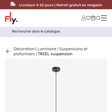
Passer au contenu
Livraison 5-10 jours | Retrait gratuit en magasin
Search
Search Button
for:
Décoration
|
Luminaire
|
Suspensions et
plafonniers
|
TRIEL suspension