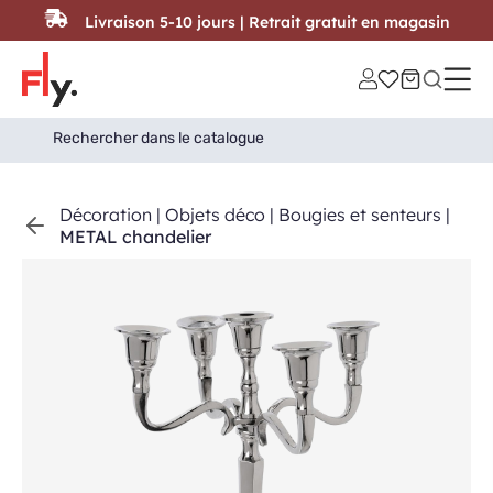
Passer au contenu
Livraison 5-10 jours | Retrait gratuit en magasin
Search
Search Button
for:
Décoration
|
Objets déco
|
Bougies et senteurs
|
METAL chandelier