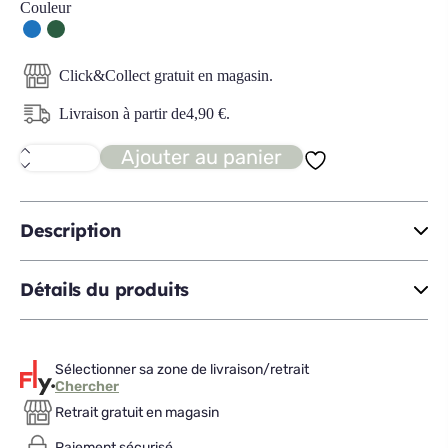
Couleur
Click&Collect gratuit en magasin.
Livraison à partir de
4,90
€
.
Ajouter au panier
quantité
de
COOLVIBES
Coussin
45x45
Description
Détails du produits
Sélectionner sa zone de livraison/retrait
Chercher
Retrait gratuit en magasin
Paiement sécurisé