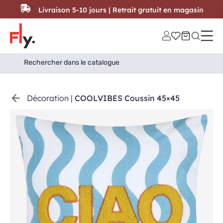
Passer au contenu
Livraison 5-10 jours | Retrait gratuit en magasin
Search
Search Button
for:
Décoration
|
COOLVIBES Coussin 45×45