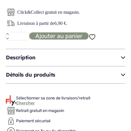
Click&Collect gratuit en magasin.
Livraison à partir de
6,90
€
.
Ajouter au panier
quantité
de
SELENA
boîte
à
Description
bijoux
3T
Détails du produits
Sélectionner sa zone de livraison/retrait
Chercher
Retrait gratuit en magasin
Paiement sécurisé