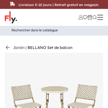
Passer au contenu
Livraison 5-10 jours | Retrait gratuit en magasin
Search
Search Button
for:
Jardin
|
BELLANO Set de balcon