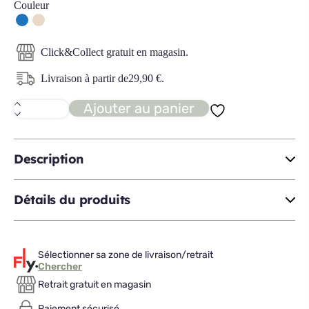
Couleur
Click&Collect gratuit en magasin.
Livraison à partir de
29,90
€
.
Ajouter au panier
quantité
de
BELLANO
Set
de
Description
balcon
Détails du produits
Sélectionner sa zone de livraison/retrait
Chercher
Retrait gratuit en magasin
Paiement sécurisé