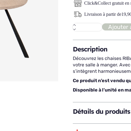
Click&Collect gratuit en
Livraison à partir de
19,9
Ajouter 
quantité
de
RIBARA
chaise
Description
Découvrez les chaises RIBA
votre salle à manger. Avec
s’intègrent harmonieuseme
Ce produit n’est vendu qu
Disponible à l’unité en m
Détails du produits