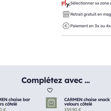
Sélectionner sa zone d
Retrait gratuit en ma
Paiement en 3x ou 4x
Complétez avec ...
EN chaise bar
CARMEN chaise snack
rs côtelé
velours côtelé
90
€
159,90
€