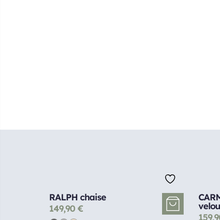
RALPH chaise
CARM
velou
149,90
€
159,