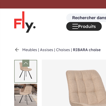
Passer au contenu
Search
for:
Produits
Meubles
|
Assises
|
Chaises
|
RIBARA chaise