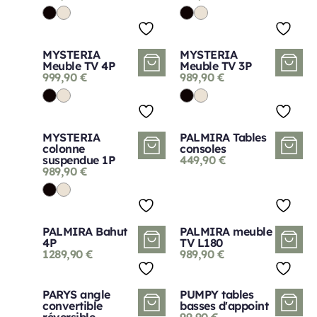
MYSTERIA
MYSTERIA
Meuble TV 4P
Meuble TV 3P
999,90
€
989,90
€
MYSTERIA
PALMIRA Tables
colonne
consoles
suspendue 1P
449,90
€
989,90
€
PALMIRA Bahut
PALMIRA meuble
4P
TV L180
1289,90
€
989,90
€
PARYS angle
PUMPY tables
convertible
basses d'appoint
réversible
99,90
€