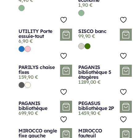
1,90
€
UTILITY Porte
SISCO banc
essuie-tout
99,90
€
6,90
€
PARILYS chaise
PAGANIS
fixes
bibliothèque 5
159,90
€
étagères
1289,00
€
PAGANIS
PEGASUS
bibliothèque
bibliothèque 2P
699,90
€
1459,90
€
MIROCCO angle
MIROCCO
fixe gauche
fauteuil