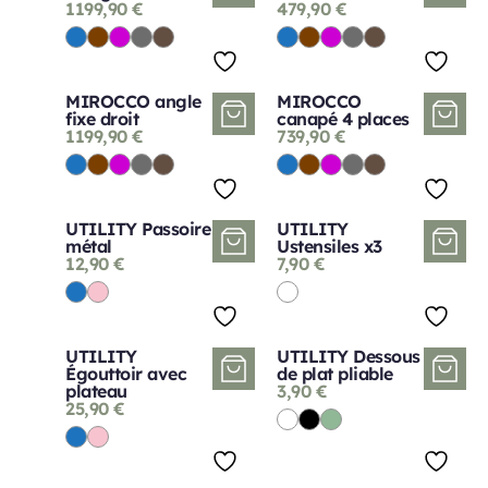
1199,90
€
479,90
€
MIROCCO angle
MIROCCO
fixe droit
canapé 4 places
1199,90
€
739,90
€
UTILITY Passoire
UTILITY
métal
Ustensiles x3
12,90
€
7,90
€
UTILITY
UTILITY Dessous
Égouttoir avec
de plat pliable
plateau
3,90
€
25,90
€