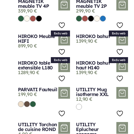
MAGNETIK
MAGNETIK
meuble TV 4P
meuble TV 2P
359,90
€
299,90
€
Exclu web
Exclu web
HIROKO Meuble
HIROKO bahut
HIFI
1399,90
€
899,90
€
Exclu web
Exclu web
HIROKO table
HIROKO bahut
extensible L180
haut H140
1289,90
€
1399,90
€
PARVATI Fauteuil
UTILITY Mug
199,90
€
isotherme XXL
12,90
€
UTILITY Torchon
UTILITY
de cuisine ROND
Eplucheur
4,90
€
econome