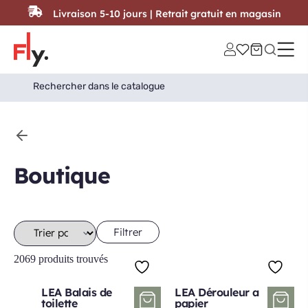
Passer au contenu
Livraison 5-10 jours | Retrait gratuit en magasin
Search
Search Button
for:
Boutique
Filtrer
2069 produits trouvés
LEA Balais de
LEA Dérouleur a
toilette
papier