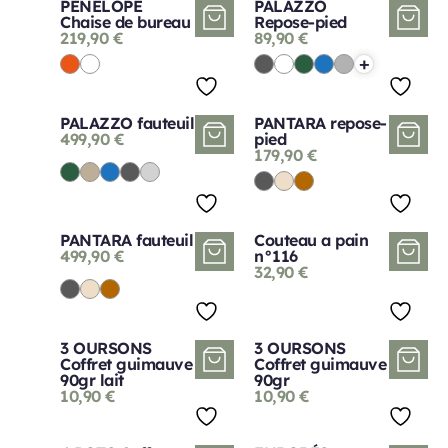
PENELOPE
PALAZZO
Chaise de bureau
Repose-pied
219,90
€
89,90
€
+
PALAZZO fauteuil
PANTARA repose-
499,90
€
pied
179,90
€
PANTARA fauteuil
Couteau a pain
499,90
€
n°116
32,90
€
3 OURSONS
3 OURSONS
Coffret guimauve
Coffret guimauve
90gr lait
90gr
10,90
€
10,90
€