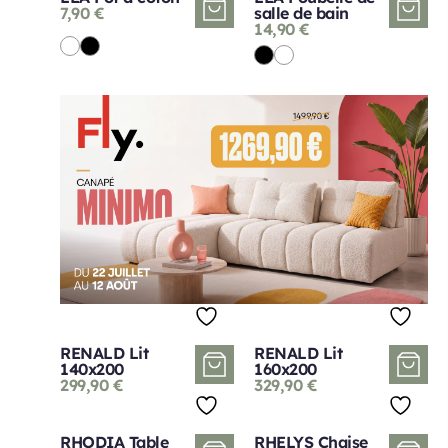
7,90
€
salle de bain
14,90
€
RENALD Lit
RENALD Lit
140x200
160x200
299,90
€
329,90
€
RHODIA Table
RHELYS Chaise