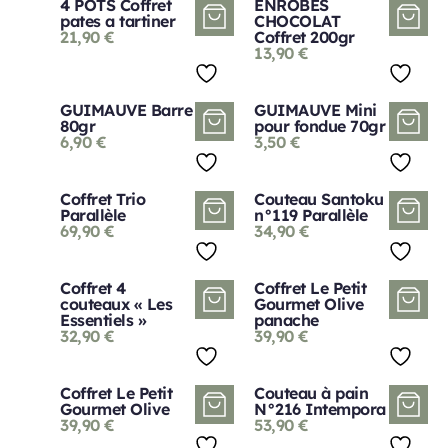
4 POTS Coffret
ENROBÉS
pates a tartiner
CHOCOLAT
21,90
€
Coffret 200gr
13,90
€
GUIMAUVE Barre
GUIMAUVE Mini
80gr
pour fondue 70gr
6,90
€
3,50
€
Coffret Trio
Couteau Santoku
Parallèle
n°119 Parallèle
69,90
€
34,90
€
Coffret 4
Coffret Le Petit
couteaux « Les
Gourmet Olive
Essentiels »
panache
32,90
€
39,90
€
Coffret Le Petit
Couteau à pain
Gourmet Olive
N°216 Intempora
39,90
€
53,90
€