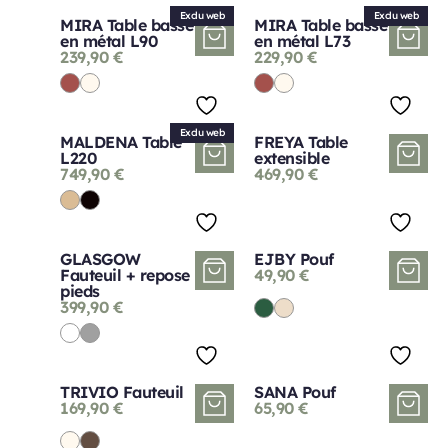
Exclu web
Exclu web
MIRA Table basse
MIRA Table basse
en métal L90
en métal L73
239,90
€
229,90
€
Exclu web
MALDENA Table
FREYA Table
L220
extensible
749,90
€
469,90
€
GLASGOW
EJBY Pouf
Fauteuil + repose
49,90
€
pieds
399,90
€
TRIVIO Fauteuil
SANA Pouf
169,90
€
65,90
€