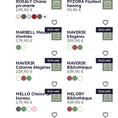
ROSALY Chaise
RYZORA Fauteuil
pivotante
faming
199,90
€
99,90
€
+
Exclu web
Exclu web
MARBELL Meuble
MAVERIK
d'entrée
Etagères
179,90
€
359,90
€
Exclu web
Exclu web
MAVERIK
MAVERIK
Colonne étagères
Bibliothèque
229,90
€
639,90
€
Exclu web
Exclu web
MELLO Chaise de
MELORY
bureau
Bibliothèque
179,90
€
459,90
€