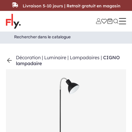
Passer au contenu
Livraison 5-10 jours | Retrait gratuit en magasin
Search
Search Button
for:
Décoration
|
Luminaire
|
Lampadaires
|
CIGNO
lampadaire