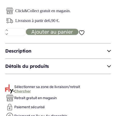
Click&Collect gratuit en magasin.
Livraison à partir de
6,90
€
.
Ajouter au panier
quantité
de
CIGNO
lampadaire
Description
Détails du produits
Sélectionner sa zone de livraison/retrait
Chercher
Retrait gratuit en magasin
Paiement sécurisé